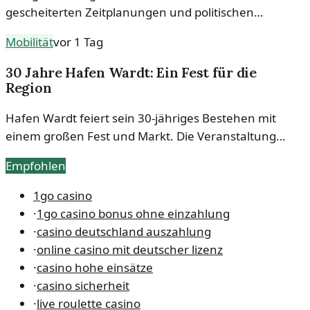
gescheiterten Zeitplanungen und politischen
Versprechen. Die Chronik der verpassten Termine
Mobilität
vor 1 Tag
offenbart die Herausforderungen der
Mobilitätswende.
30 Jahre Hafen Wardt: Ein Fest für die
Region
Hafen Wardt feiert sein 30-jähriges Bestehen mit
einem großen Fest und Markt. Die Veranstaltung
verspricht ein abwechslungsreiches Programm für
Empfohlen
Jung und Alt.
1go casino
·
1go casino bonus ohne einzahlung
·
casino deutschland auszahlung
·
online casino mit deutscher lizenz
·
casino hohe einsätze
·
casino sicherheit
·
live roulette casino