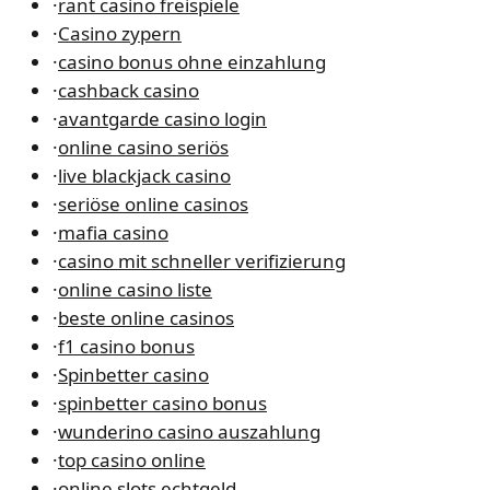
·
rant casino freispiele
·
Casino zypern
·
casino bonus ohne einzahlung
·
cashback casino
·
avantgarde casino login
·
online casino seriös
·
live blackjack casino
·
seriöse online casinos
·
mafia casino
·
casino mit schneller verifizierung
·
online casino liste
·
beste online casinos
·
f1 casino bonus
·
Spinbetter casino
·
spinbetter casino bonus
·
wunderino casino auszahlung
·
top casino online
·
online slots echtgeld