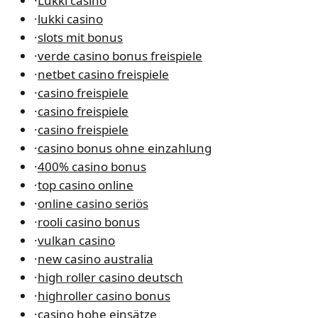
·
Lukki casino
·
lukki casino
·
slots mit bonus
·
verde casino bonus freispiele
·
netbet casino freispiele
·
casino freispiele
·
casino freispiele
·
casino freispiele
·
casino bonus ohne einzahlung
·
400% casino bonus
·
top casino online
·
online casino seriös
·
rooli casino bonus
·
vulkan casino
·
new casino australia
·
high roller casino deutsch
·
highroller casino bonus
·
casino hohe einsätze