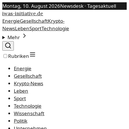
Montag, 10. August 2026
Newsdesk · Tagesaktuell
iwas-initiative.de
Energie
Gesellschaft
Krypto-
News
Leben
Sport
Technologie
Mehr
Rubriken
Energie
Gesellschaft
Krypto-News
Leben
Sport
Technologie
Wissenschaft
Politik
Unternehmen