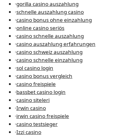
·
gorilla casino auszahlung
·
schnelle auszahlung casino
·
casino bonus ohne einzahlung
·
online casino seriös
·
casino schnelle auszahlung
·
casino auszahlung erfahrungen
·
casino schweiz auszahlung
·
casino schnelle einzahlung
·
sol casino login
·
casino bonus vergleich
·
casino freispiele
·
bassbet casino login
·
casino siteleri
·
Irwin casino
·
irwin casino freispiele
·
casino testsieger
·
Izzi casino