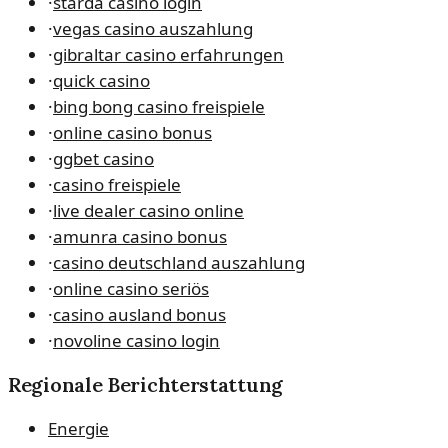
·
starda casino login
·
vegas casino auszahlung
·
gibraltar casino erfahrungen
·
quick casino
·
bing bong casino freispiele
·
online casino bonus
·
ggbet casino
·
casino freispiele
·
live dealer casino online
·
amunra casino bonus
·
casino deutschland auszahlung
·
online casino seriös
·
casino ausland bonus
·
novoline casino login
Regionale Berichterstattung
Energie