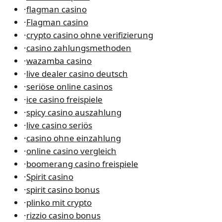
·
flagman casino
·
Flagman casino
·
crypto casino ohne verifizierung
·
casino zahlungsmethoden
·
wazamba casino
·
live dealer casino deutsch
·
seriöse online casinos
·
ice casino freispiele
·
spicy casino auszahlung
·
live casino seriös
·
casino ohne einzahlung
·
online casino vergleich
·
boomerang casino freispiele
·
Spirit casino
·
spirit casino bonus
·
plinko mit crypto
·
rizzio casino bonus