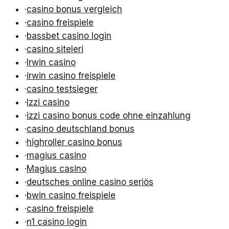
·
casino bonus vergleich
·
casino freispiele
·
bassbet casino login
·
casino siteleri
·
Irwin casino
·
irwin casino freispiele
·
casino testsieger
·
Izzi casino
·
izzi casino bonus code ohne einzahlung
·
casino deutschland bonus
·
highroller casino bonus
·
magius casino
·
Magius casino
·
deutsches online casino seriös
·
bwin casino freispiele
·
casino freispiele
·
n1 casino login