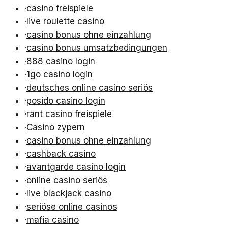
·
casino freispiele
·
live roulette casino
·
casino bonus ohne einzahlung
·
casino bonus umsatzbedingungen
·
888 casino login
·
1go casino login
·
deutsches online casino seriös
·
posido casino login
·
rant casino freispiele
·
Casino zypern
·
casino bonus ohne einzahlung
·
cashback casino
·
avantgarde casino login
·
online casino seriös
·
live blackjack casino
·
seriöse online casinos
·
mafia casino