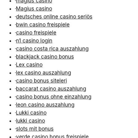
·
magius casino
·
Magius casino
·
deutsches online casino seriös
·
bwin casino freispiele
·
casino freispiele
·
n1 casino login
·
casino costa rica auszahlung
·
blackjack casino bonus
·
Lex casino
·
lex casino auszahlung
·
casino bonus siteleri
·
baccarat casino auszahlung
·
casino bonus ohne einzahlung
·
leon casino auszahlung
·
Lukki casino
·
lukki casino
·
slots mit bonus
·
verde casino bonus freispiele