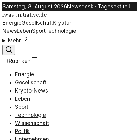
Samstag, 8. August 2026
Newsdesk · Tagesaktuell
iwas-initiative.de
Energie
Gesellschaft
Krypto-
News
Leben
Sport
Technologie
Mehr
Rubriken
Energie
Gesellschaft
Krypto-News
Leben
Sport
Technologie
Wissenschaft
Politik
Unternehmen