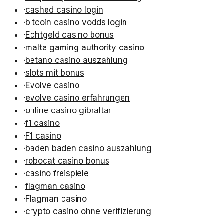
·
cashed casino login
·
bitcoin casino vodds login
·
Echtgeld casino bonus
·
malta gaming authority casino
·
betano casino auszahlung
·
slots mit bonus
·
Evolve casino
·
evolve casino erfahrungen
·
online casino gibraltar
·
f1 casino
·
F1 casino
·
baden baden casino auszahlung
·
robocat casino bonus
·
casino freispiele
·
flagman casino
·
Flagman casino
·
crypto casino ohne verifizierung