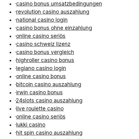
·
casino bonus umsatzbedingungen
·
revolution casino auszahlung
·
national casino login
·
casino bonus ohne einzahlung
·
online casino seriös
·
casino schweiz lizenz
·
casino bonus vergleich
·
highroller casino bonus
·
legiano casino login
·
online casino bonus
·
bitcoin casino auszahlung
·
irwin casino bonus
·
24slots casino auszahlung
·
live roulette casino
·
online casino seriös
·
lukki casino
·
hit spin casino auszahlung