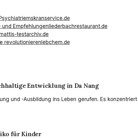
Psychiatrie
mskranservice.de
ze und Empfehlungen
liederbachrestaurant.de
mattis-testarchiv.de
 revolutionieren
lebchem.de
chhaltige Entwicklung in Da Nang
hung und -Ausbildung ins Leben gerufen. Es konzentriert
iko für Kinder