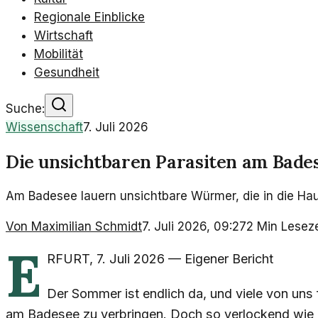
Regionale Einblicke
Wirtschaft
Mobilität
Gesundheit
Suche:
Wissenschaft
7. Juli 2026
Die unsichtbaren Parasiten am Bade
Am Badesee lauern unsichtbare Würmer, die in die Hau
Von
Maximilian Schmidt
7. Juli 2026, 09:27
2
Min Leseze
E
RFURT
,
7. Juli 2026
—
Eigener Bericht
Der Sommer ist endlich da, und viele von uns
am Badesee zu verbringen. Doch so verlockend wie 