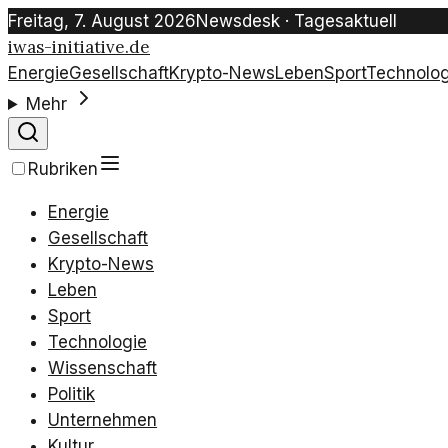
Freitag, 7. August 2026
Newsdesk · Tagesaktuell
iwas-initiative.de
Energie
Gesellschaft
Krypto-News
Leben
Sport
Technolog
Mehr
Rubriken
Energie
Gesellschaft
Krypto-News
Leben
Sport
Technologie
Wissenschaft
Politik
Unternehmen
Kultur